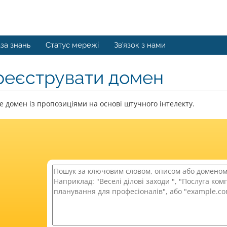
за знань
Статус мережі
Зв'язок з нами
реєструвати домен
 домен із пропозиціями на основі штучного інтелекту.