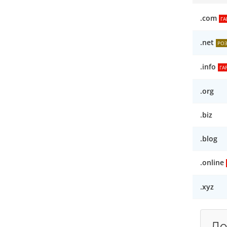
.com
ГА
.net
РО
.info
ГА
.org
.biz
.blog
.online
.xyz
До