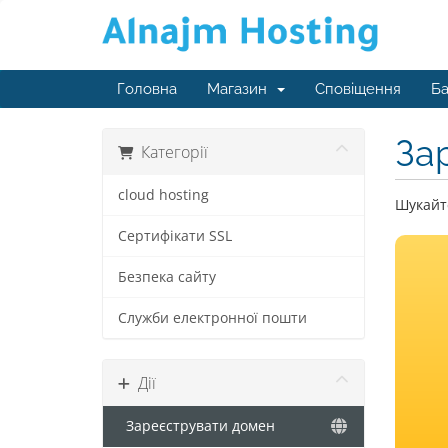
Головна
Магазин
Сповіщення
Ба
За
Категорії
cloud hosting
Шукайте
Сертифікати SSL
Безпека сайту
Служби електронної пошти
Дії
Зареєструвати домен