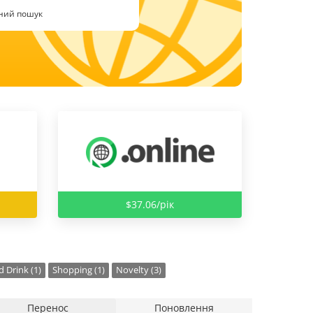
ний пошук
$37.06/рік
 Drink (1)
Shopping (1)
Novelty (3)
Перенос
Поновлення