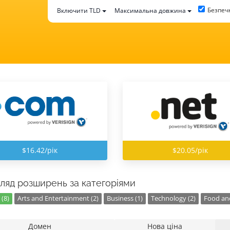
Безпеч
Включити TLD
Максимальна довжина
$16.42/рік
$20.05/рік
ляд розширень за категоріями
(8)
Arts and Entertainment (2)
Business (1)
Technology (2)
Food and
Домен
Нова ціна